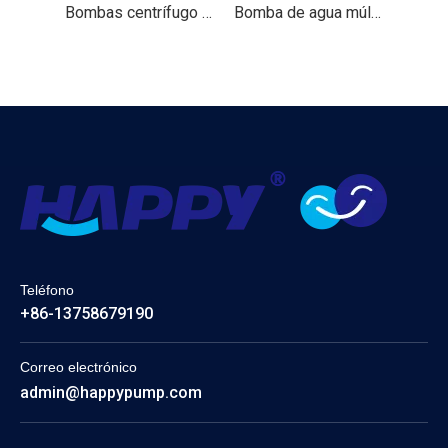
Bombas centrífugo （hnf）
Bomba de agua múltiple vertical
Teléfono
+86-13758679190
Correo electrónico
admin@happypump.com