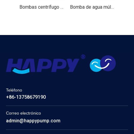
Bombas centrífugo （hnf）
Bomba de agua múltiple vertical
Teléfono
+86-13758679190
Correo electrónico
admin@happypump.com