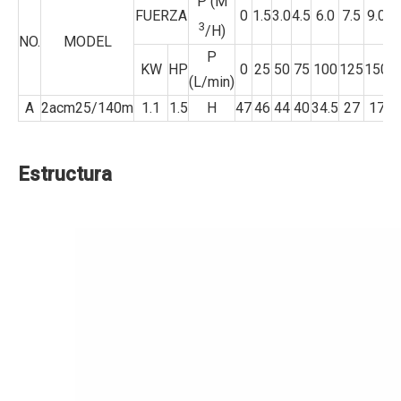
P (M
FUERZA
0
1.5
3.0
4.5
6.0
7.5
9.0
3
/H)
NO.
MODEL
P
KW
HP
0
25
50
75
100
125
150
(L/min)
A
2acm25/140m
1.1
1.5
H
47
46
44
40
34.5
27
17
Estructura