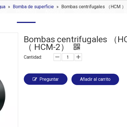
gua
»
Bomba de superficie
»
Bombas centrifugales （HC
ogar
Productos
Acerca de
Solicitud
Servicio
B
Bombas centrifugales 
（ HCM-2）
Cantidad:
Preguntar
Añadir al carrito