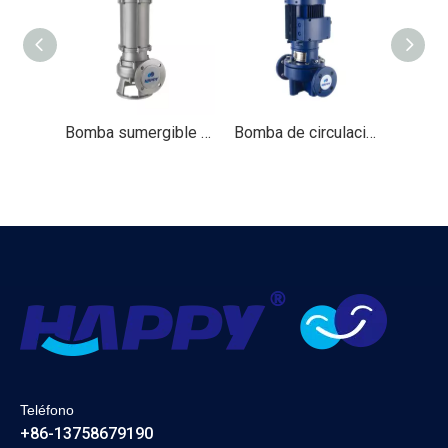
Bomba sumergible de aguas residuales eléctricas (WQ (D) -S)
Bomba de circulación en línea (PTD)
Teléfono
+86-13758679190